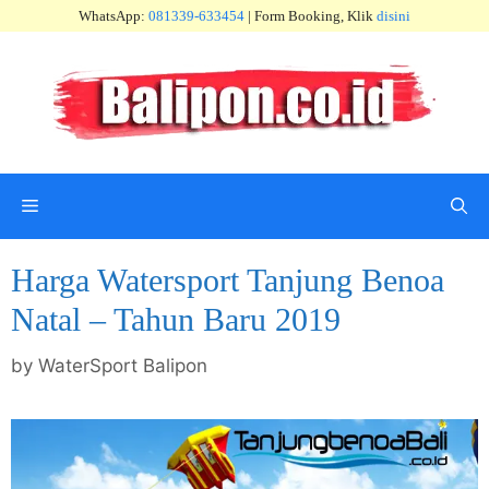
Skip
WhatsApp:
081339-633454
| Form Booking, Klik
disini
to
content
Menu
Harga Watersport Tanjung Benoa
Natal – Tahun Baru 2019
by
WaterSport Balipon