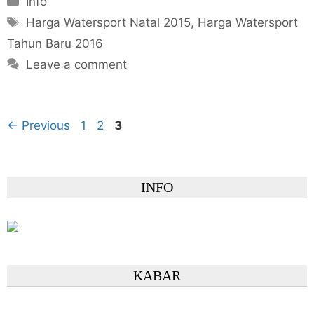
Info
Tags
Harga Watersport Natal 2015
,
Harga Watersport
Tahun Baru 2016
Leave a comment
Page
Page
Page
←
Previous
1
2
3
INFO
KABAR