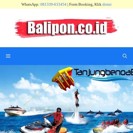
Skip
WhatsApp:
081339-633454
| Form Booking, Klik
disini
to
content
Menu