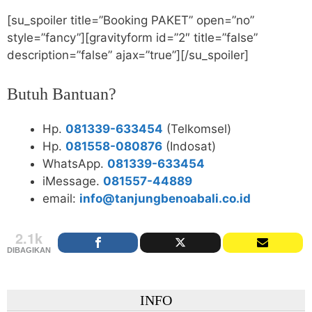
[su_spoiler title=”Booking PAKET” open=”no”
style=”fancy”][gravityform id=”2″ title=”false”
description=”false” ajax=”true”][/su_spoiler]
Butuh Bantuan?
Hp.
081339-633454
(Telkomsel)
Hp.
081558-080876
(Indosat)
WhatsApp.
081339-633454
iMessage.
081557-44889
email:
info@tanjungbenoabali.co.id
2.1k
DIBAGIKAN
INFO