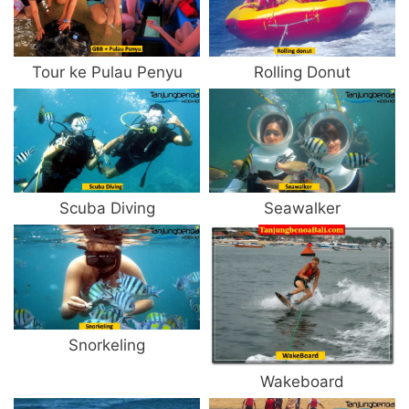
Tour ke Pulau Penyu
Rolling Donut
Scuba Diving
Seawalker
Snorkeling
Wakeboard