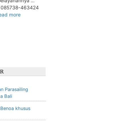
 pelayanannya”…
p. 085738-463424
ead more
R
n Parasailing
a Bali
 Benoa khusus