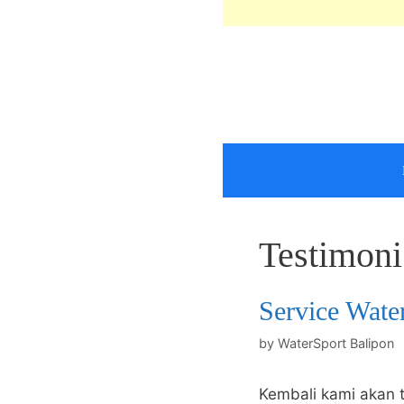
Skip
to
content
Testimoni
Service Wate
by
WaterSport Balipon
Kembali kami akan t