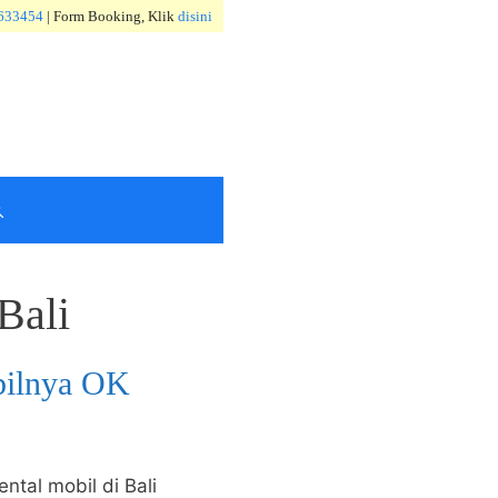
633454
| Form Booking, Klik
disini
Bali
bilnya OK
ntal mobil di Bali