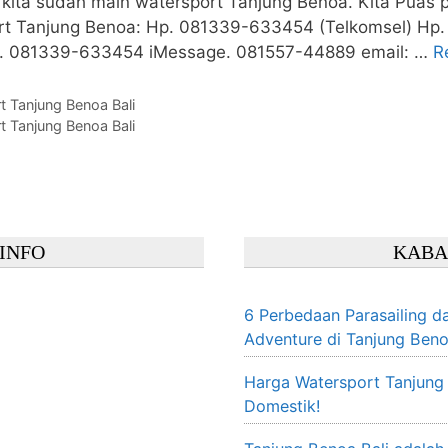
.. kita sudah main watersport Tanjung Benoa. Kita Puas
ort Tanjung Benoa: Hp. 081339-633454 (Telkomsel) H
p. 081339-633454 iMessage. 081557-44889 email: …
R
t Tanjung Benoa Bali
t Tanjung Benoa Bali
INFO
KABA
6 Perbedaan Parasailing da
Adventure di Tanjung Beno
Harga Watersport Tanjung
Domestik!