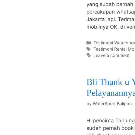
yang sudah pernah 
percakapan whatsap
Jakarta lagi. Terim
mobilnya OK, drive
Categories
Testimoni Waterspor
Tags
Testimoni Rental Mob
Leave a comment
Bli Thank u 
Pelayanannya
by
WaterSport Balipon
Hi pencinta Tanjung
sudah pernah booki