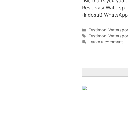
“Bli, thank you yaa
Reservasi Watersp
(Indosat) WhatsAp
Categories
Testimoni Waterspor
Tags
Testimoni Waterspor
Leave a comment